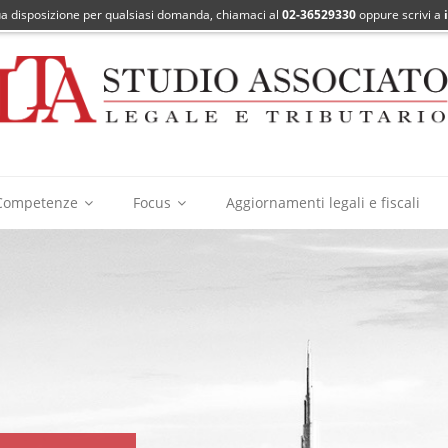
ua disposizione per qualsiasi domanda, chiamaci al
02-36529330
oppure scrivi a
Competenze
Focus
Aggiornamenti legali e fiscali