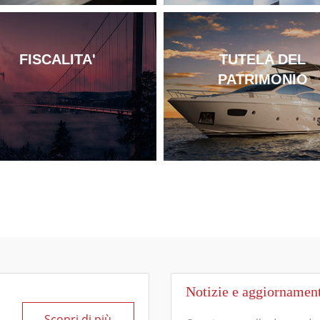
FISCALITA'
TUTELA DEL
PATRIMONIO
Notizie e aggiornamen
Scopri di più